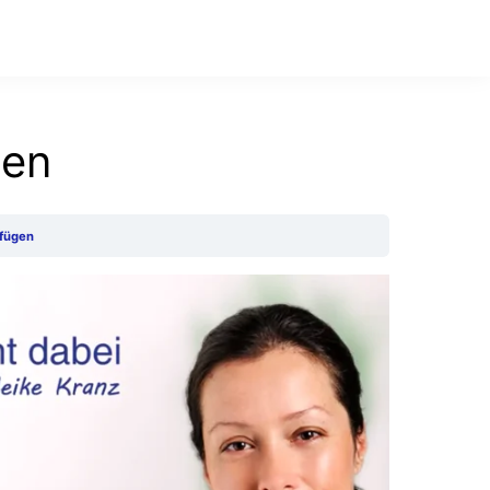
gen
nfügen