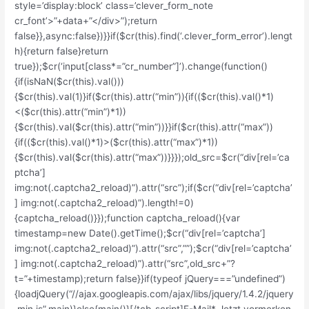
style=’display:block’ class=’clever_form_note
cr_font’>”+data+”</div>”);return
false}},async:false})}}if($cr(this).find(‘.clever_form_error’).lengt
h){return false}return
true});$cr(‘input[class*=”cr_number”]’).change(function()
{if(isNaN($cr(this).val()))
{$cr(this).val(1)}if($cr(this).attr(“min”)){if(($cr(this).val()*1)
<($cr(this).attr(“min”)*1))
{$cr(this).val($cr(this).attr(“min”))}}if($cr(this).attr(“max”))
{if(($cr(this).val()*1)>($cr(this).attr(“max”)*1))
{$cr(this).val($cr(this).attr(“max”))}}});old_src=$cr(“div[rel=’ca
ptcha’]
img:not(.captcha2_reload)”).attr(“src”);if($cr(“div[rel=’captcha’
] img:not(.captcha2_reload)”).length!=0)
{captcha_reload()}});function captcha_reload(){var
timestamp=new Date().getTime();$cr(“div[rel=’captcha’]
img:not(.captcha2_reload)”).attr(“src”,””);$cr(“div[rel=’captcha’
] img:not(.captcha2_reload)”).attr(“src”,old_src+”?
t=”+timestamp);return false}}if(typeof jQuery===”undefined”)
{loadjQuery(“//ajax.googleapis.com/ajax/libs/jquery/1.4.2/jquery