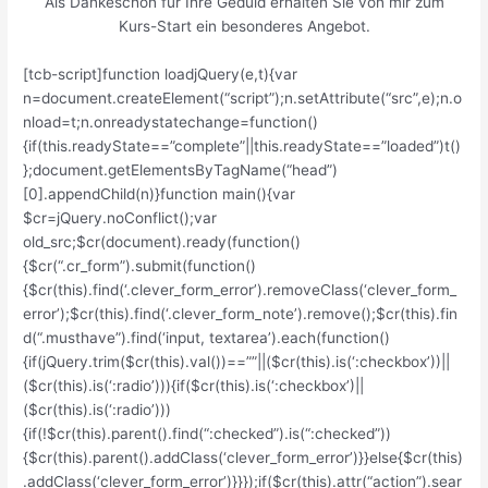
Als Dankeschön für Ihre Geduld erhalten Sie von mir zum
Kurs-Start ein besonderes Angebot.
[tcb-script]function loadjQuery(e,t){var
n=document.createElement(“script”);n.setAttribute(“src”,e);n.o
nload=t;n.onreadystatechange=function()
{if(this.readyState==”complete”||this.readyState==”loaded”)t()
};document.getElementsByTagName(“head”)
[0].appendChild(n)}function main(){var
$cr=jQuery.noConflict();var
old_src;$cr(document).ready(function()
{$cr(“.cr_form”).submit(function()
{$cr(this).find(‘.clever_form_error’).removeClass(‘clever_form_
error’);$cr(this).find(‘.clever_form_note’).remove();$cr(this).fin
d(“.musthave”).find(‘input, textarea’).each(function()
{if(jQuery.trim($cr(this).val())==””||($cr(this).is(‘:checkbox’))||
($cr(this).is(‘:radio’))){if($cr(this).is(‘:checkbox’)||
($cr(this).is(‘:radio’)))
{if(!$cr(this).parent().find(“:checked”).is(“:checked”))
{$cr(this).parent().addClass(‘clever_form_error’)}}else{$cr(this)
.addClass(‘clever_form_error’)}}});if($cr(this).attr(“action”).sear