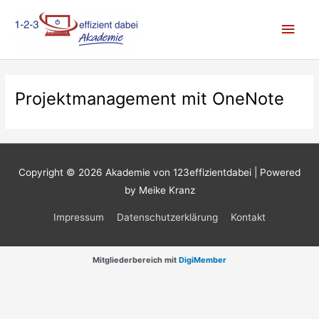
Zum
Hau
Inhalt
springen
Projektmanagement mit OneNote
Copyright © 2026
Akademie von 123effizientdabei
| Powered
by Meike Kranz
Impressum
Datenschutzerklärung
Kontakt
Mitgliederbereich mit
DigiMember