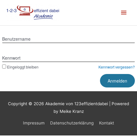
Zum
Hau
Inhalt
springen
Benutzername
Kennwort
Eingeloggt bleiben
Kennwort vergessen?
Copyright © 2026
Akademie von 123effizientdabei
| Powered
by Meike Kranz
Impressum
Datenschutzerklärung
Kontakt