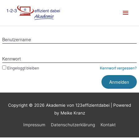
Zum
Hau
Inhalt
springen
Benutzername
Kennwort
Eingeloggt bleiben
Kennwort vergessen?
Copyright © 2026
Akademie von 123effizientdabei
| Powered
by Meike Kranz
Impressum
Datenschutzerklärung
Kontakt