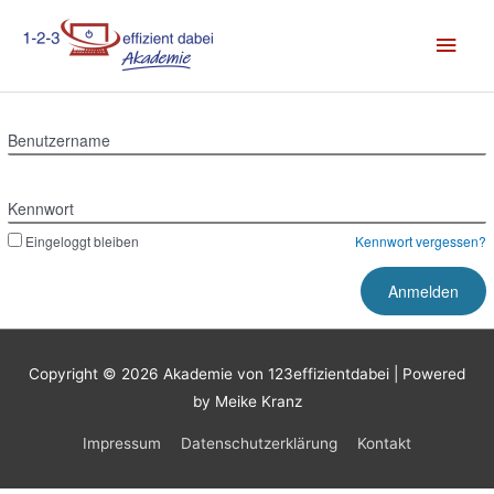
Zum
Hau
Inhalt
springen
Benutzername
Kennwort
Eingeloggt bleiben
Kennwort vergessen?
Copyright © 2026
Akademie von 123effizientdabei
| Powered
by Meike Kranz
Impressum
Datenschutzerklärung
Kontakt