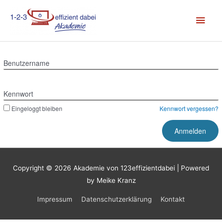
Zum
Hau
Inhalt
springen
Benutzername
Kennwort
Eingeloggt bleiben
Kennwort vergessen?
Copyright © 2026
Akademie von 123effizientdabei
| Powered
by Meike Kranz
Impressum
Datenschutzerklärung
Kontakt