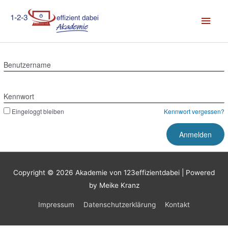
Zum
Hau
Inhalt
springen
Benutzername
Kennwort
Eingeloggt bleiben
Kennwort vergessen?
Copyright © 2026
Akademie von 123effizientdabei
| Powered
by Meike Kranz
Impressum
Datenschutzerklärung
Kontakt