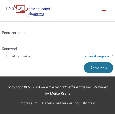
Zum
Hau
Inhalt
springen
Benutzername
Kennwort
Eingeloggt bleiben
Kennwort vergessen?
Copyright © 2026
Akademie von 123effizientdabei
| Powered
by Meike Kranz
Impressum
Datenschutzerklärung
Kontakt