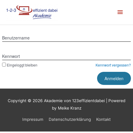
Zum
Hau
Inhalt
springen
Benutzername
Kennwort
Eingeloggt bleiben
Kennwort vergessen?
Copyright © 2026
Akademie von 123effizientdabei
| Powered
by Meike Kranz
Impressum
Datenschutzerklärung
Kontakt