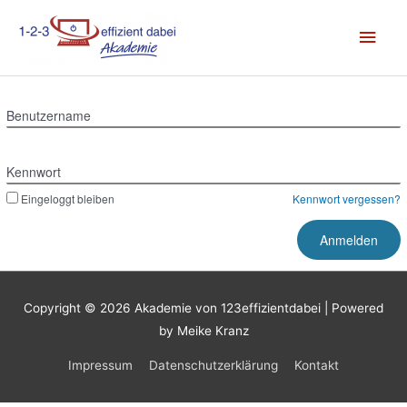
Zum
Hau
Inhalt
springen
Benutzername
Kennwort
Eingeloggt bleiben
Kennwort vergessen?
Copyright © 2026
Akademie von 123effizientdabei
| Powered
by Meike Kranz
Impressum
Datenschutzerklärung
Kontakt