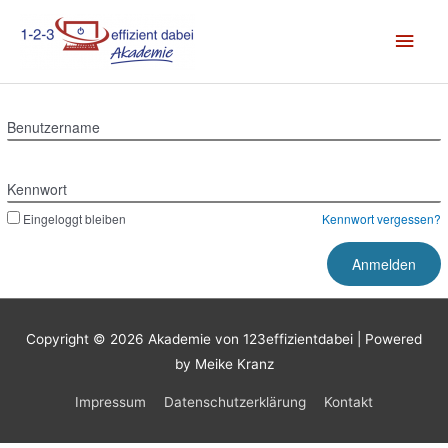
Zum
Hau
Inhalt
springen
Benutzername
Kennwort
Eingeloggt bleiben
Kennwort vergessen?
Copyright © 2026
Akademie von 123effizientdabei
| Powered
by Meike Kranz
Impressum
Datenschutzerklärung
Kontakt