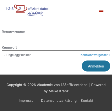
Zum
Hau
Inhalt
springen
Benutzername
Kennwort
Eingeloggt bleiben
Kennwort vergessen?
Copyright © 2026
Akademie von 123effizientdabei
| Powered
by Meike Kranz
Impressum
Datenschutzerklärung
Kontakt