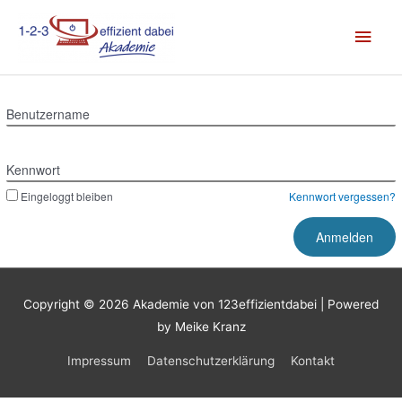
Zum
Hau
Inhalt
springen
Benutzername
Kennwort
Eingeloggt bleiben
Kennwort vergessen?
Copyright © 2026
Akademie von 123effizientdabei
| Powered
by Meike Kranz
Impressum
Datenschutzerklärung
Kontakt