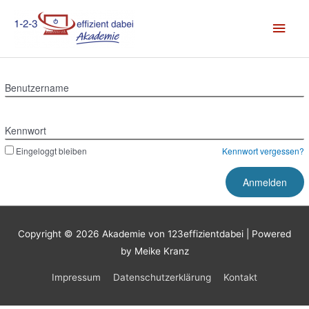
Zum
Hau
Inhalt
springen
Benutzername
Kennwort
Eingeloggt bleiben
Kennwort vergessen?
Copyright © 2026
Akademie von 123effizientdabei
| Powered
by Meike Kranz
Impressum
Datenschutzerklärung
Kontakt