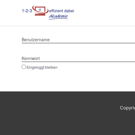
Zum
Inhalt
springen
Benutzername
Kennwort
Eingeloggt bleiben
Copyri