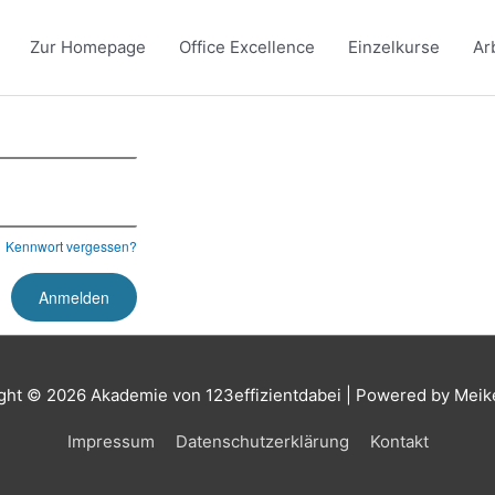
Zur Homepage
Office Excellence
Einzelkurse
Ar
Kennwort vergessen?
ght © 2026
Akademie von 123effizientdabei
| Powered by Meik
Impressum
Datenschutzerklärung
Kontakt