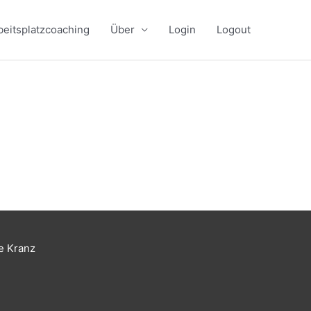
beitsplatzcoaching
Über
Login
Logout
e Kranz