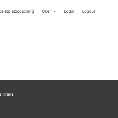
beitsplatzcoaching
Über
Login
Logout
e Kranz