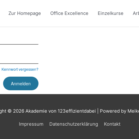
Zur Homepage
Office Excellence
Einzelkurse
Ar
Kennwort vergessen?
ght © 2026
Akademie von 123effizientdabei
| Powered by Meik
Impressum
Datenschutzerklärung
Kontakt