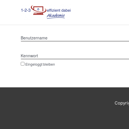
Zum
Inhalt
springen
Benutzername
Kennwort
Eingeloggt bleiben
Copyri