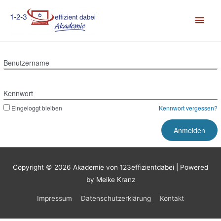
Zum
Hau
Inhalt
springen
Benutzername
Kennwort
Eingeloggt bleiben
Kennwort vergessen?
Copyright © 2026
Akademie von 123effizientdabei
| Powered
by Meike Kranz
Impressum
Datenschutzerklärung
Kontakt