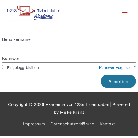
Zum
Hau
Inhalt
springen
Benutzername
Kennwort
Eingeloggt bleiben
Kennwort vergessen?
Copyright © 2026
Akademie von 123effizientdabei
| Powered
by Meike Kranz
Impressum
Datenschutzerklärung
Kontakt