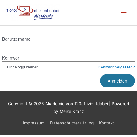
Zum
Hau
Inhalt
springen
Benutzername
Kennwort
Eingeloggt bleiben
Kennwort vergessen?
Copyright © 2026
Akademie von 123effizientdabei
| Powered
by Meike Kranz
Impressum
Datenschutzerklärung
Kontakt