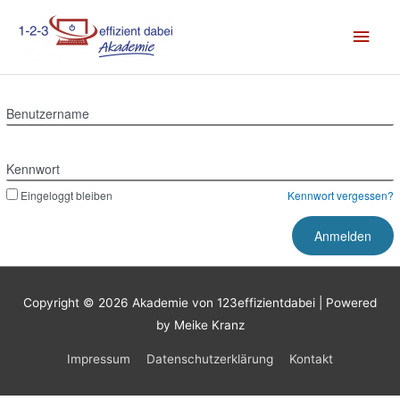
Zum
Hau
Inhalt
springen
Benutzername
Kennwort
Eingeloggt bleiben
Kennwort vergessen?
Copyright © 2026
Akademie von 123effizientdabei
| Powered
by Meike Kranz
Impressum
Datenschutzerklärung
Kontakt