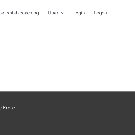
beitsplatzcoaching
Über
Login
Logout
e Kranz