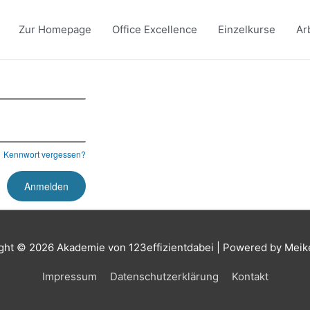
Zur Homepage
Office Excellence
Einzelkurse
Ar
Kennwort vergessen?
ght © 2026
Akademie von 123effizientdabei
| Powered by Meik
Impressum
Datenschutzerklärung
Kontakt