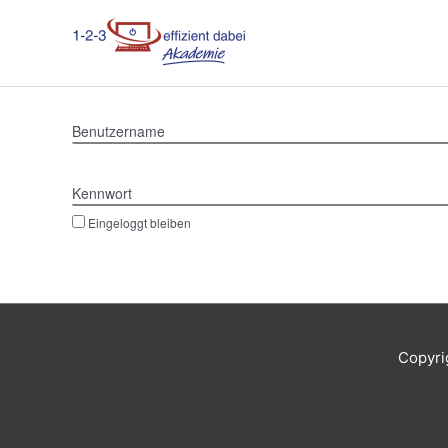
Zum
Inhalt
springen
Benutzername
Kennwort
Eingeloggt bleiben
Copyri