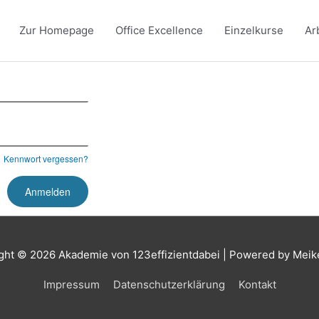
Zur Homepage
Office Excellence
Einzelkurse
Ar
Kennwort vergessen?
ght © 2026
Akademie von 123effizientdabei
| Powered by Meik
Impressum
Datenschutzerklärung
Kontakt