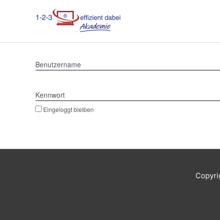
Zum
Inhalt
springen
Benutzername
Kennwort
Eingeloggt bleiben
Copyri