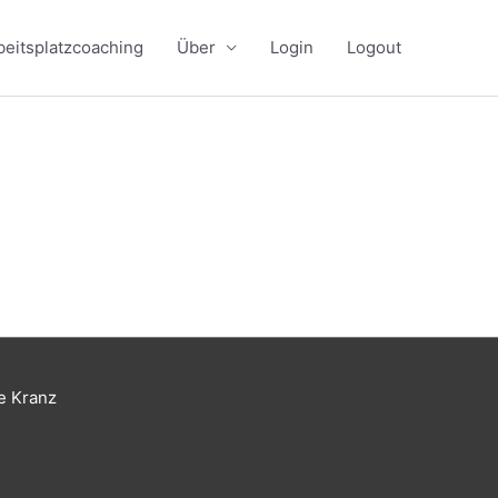
beitsplatzcoaching
Über
Login
Logout
e Kranz