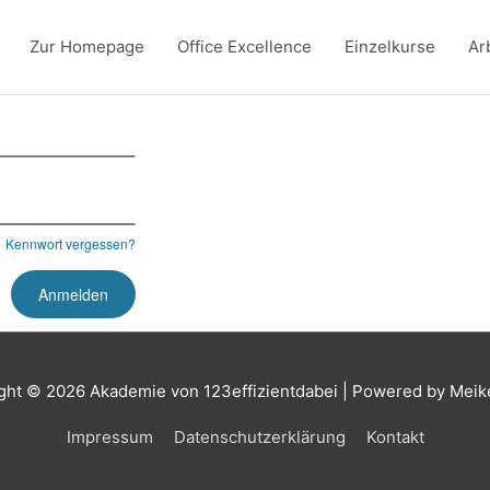
Zur Homepage
Office Excellence
Einzelkurse
Ar
Kennwort vergessen?
ght © 2026
Akademie von 123effizientdabei
| Powered by Meik
Impressum
Datenschutzerklärung
Kontakt