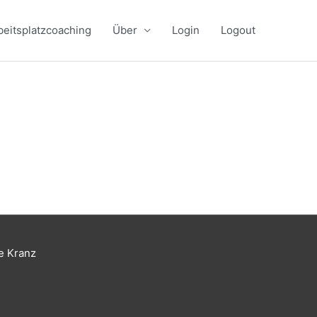
beitsplatzcoaching
Über
Login
Logout
e Kranz