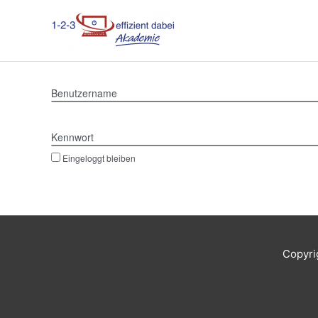
Zum
Inhalt
springen
Benutzername
Kennwort
Eingeloggt bleiben
Copyri