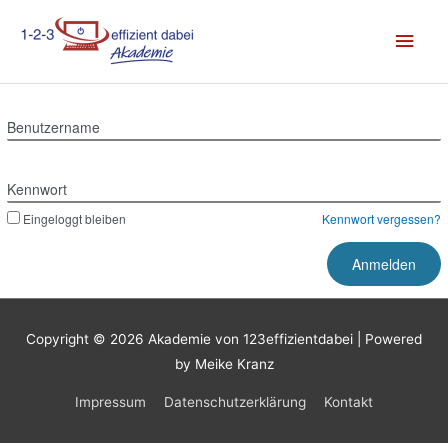
Zum
Hau
Inhalt
springen
Benutzername
Kennwort
Eingeloggt bleiben
Kennwort vergessen?
Copyright © 2026
Akademie von 123effizientdabei
| Powered
by Meike Kranz
Impressum
Datenschutzerklärung
Kontakt