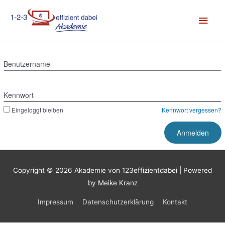
Zum
Hau
Inhalt
springen
Benutzername
Kennwort
Eingeloggt bleiben
Kennwort vergessen?
Copyright © 2026
Akademie von 123effizientdabei
| Powered
by Meike Kranz
Impressum
Datenschutzerklärung
Kontakt