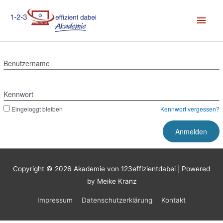
Zum
Hau
Inhalt
springen
Benutzername
Kennwort
Eingeloggt bleiben
Kennwort vergessen?
Copyright © 2026
Akademie von 123effizientdabei
| Powered
by Meike Kranz
Impressum
Datenschutzerklärung
Kontakt