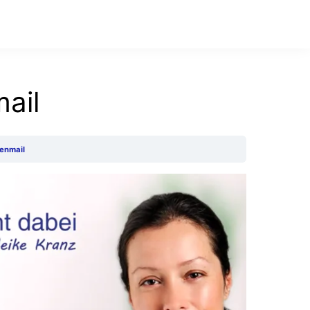
ail
ienmail