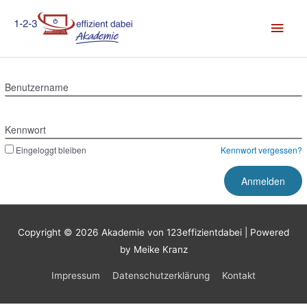
Zum
Hau
Inhalt
springen
Benutzername
Kennwort
Eingeloggt bleiben
Kennwort vergessen?
Copyright © 2026
Akademie von 123effizientdabei
| Powered
by Meike Kranz
Impressum
Datenschutzerklärung
Kontakt