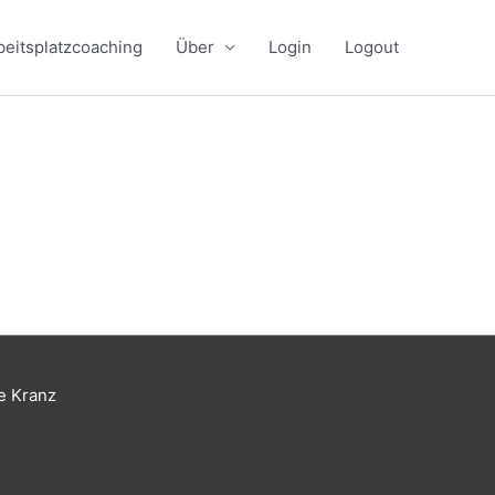
beitsplatzcoaching
Über
Login
Logout
e Kranz