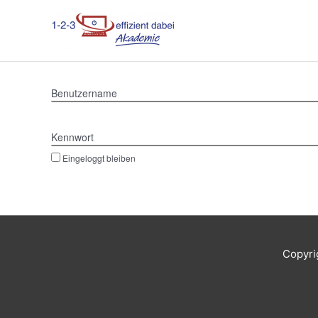
Zum
Inhalt
springen
Benutzername
Kennwort
Eingeloggt bleiben
Copyri