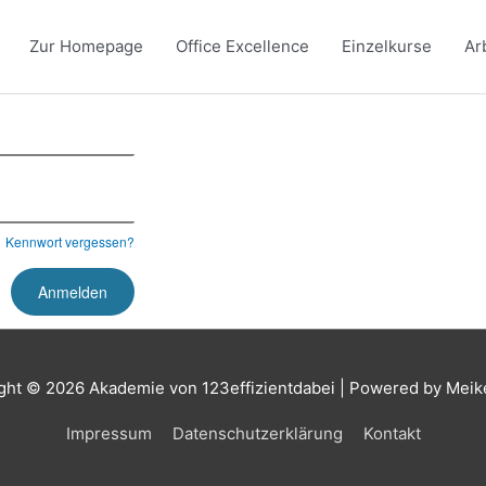
Zur Homepage
Office Excellence
Einzelkurse
Ar
Kennwort vergessen?
ght © 2026
Akademie von 123effizientdabei
| Powered by Meik
Impressum
Datenschutzerklärung
Kontakt