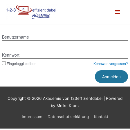
Zum
Hau
Inhalt
springen
Benutzername
Kennwort
Eingeloggt bleiben
Kennwort vergessen?
Copyright © 2026
Akademie von 123effizientdabei
| Powered
by Meike Kranz
Impressum
Datenschutzerklärung
Kontakt