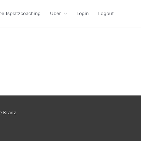
beitsplatzcoaching
Über
Login
Logout
e Kranz