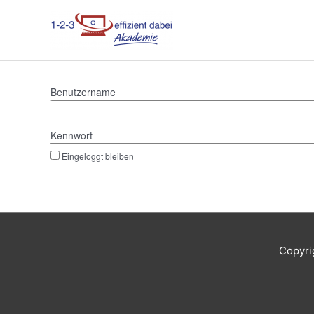
Zum
Inhalt
springen
Benutzername
Kennwort
Eingeloggt bleiben
Copyri