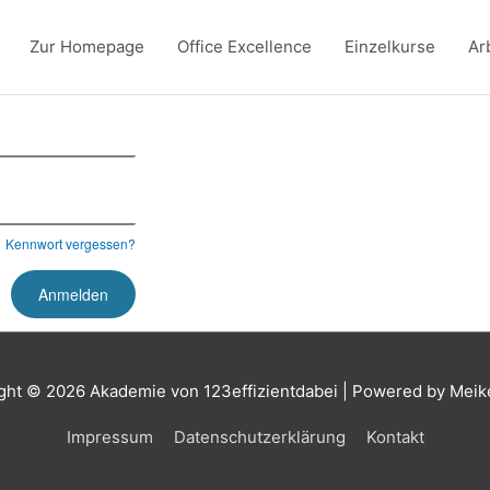
Zur Homepage
Office Excellence
Einzelkurse
Ar
Kennwort vergessen?
ght © 2026
Akademie von 123effizientdabei
| Powered by Meik
Impressum
Datenschutzerklärung
Kontakt