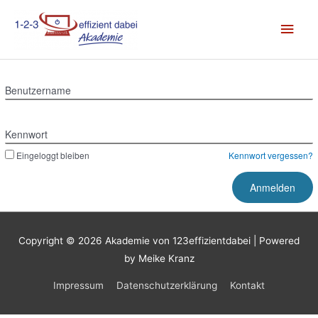
Zum
Hau
Inhalt
springen
Benutzername
Kennwort
Eingeloggt bleiben
Kennwort vergessen?
Copyright © 2026
Akademie von 123effizientdabei
| Powered
by Meike Kranz
Impressum
Datenschutzerklärung
Kontakt