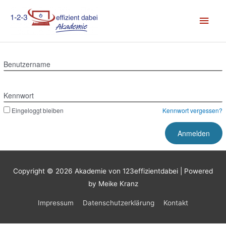
Zum
Hau
Inhalt
springen
Benutzername
Kennwort
Eingeloggt bleiben
Kennwort vergessen?
Copyright © 2026
Akademie von 123effizientdabei
| Powered
by Meike Kranz
Impressum
Datenschutzerklärung
Kontakt