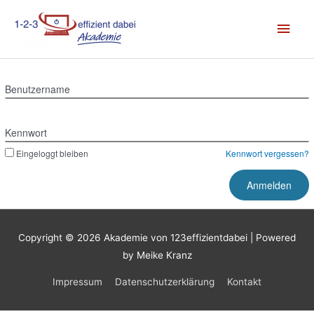
Zum
Hau
Inhalt
springen
Benutzername
Kennwort
Eingeloggt bleiben
Kennwort vergessen?
Copyright © 2026
Akademie von 123effizientdabei
| Powered
by Meike Kranz
Impressum
Datenschutzerklärung
Kontakt