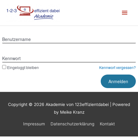
Zum
Hau
Inhalt
springen
Benutzername
Kennwort
Eingeloggt bleiben
Kennwort vergessen?
Copyright © 2026
Akademie von 123effizientdabei
| Powered
by Meike Kranz
Impressum
Datenschutzerklärung
Kontakt