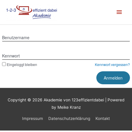
Zum
Hau
Inhalt
springen
Benutzername
Kennwort
Eingeloggt bleiben
Kennwort vergessen?
Copyright © 2026
Akademie von 123effizientdabei
| Powered
by Meike Kranz
Impressum
Datenschutzerklärung
Kontakt