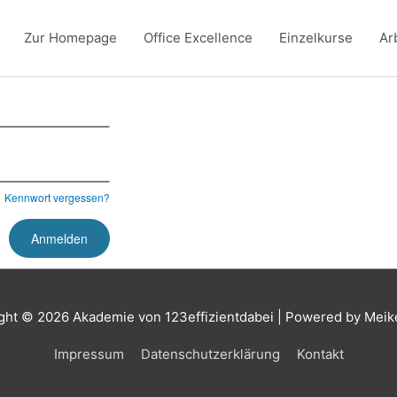
Zur Homepage
Office Excellence
Einzelkurse
Ar
Kennwort vergessen?
ght © 2026
Akademie von 123effizientdabei
| Powered by Meik
Impressum
Datenschutzerklärung
Kontakt