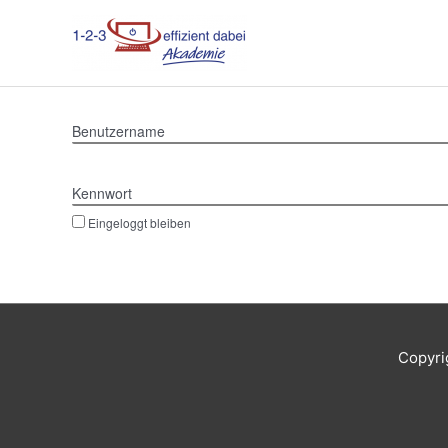
Zum
Inhalt
springen
Benutzername
Kennwort
Eingeloggt bleiben
Copyri