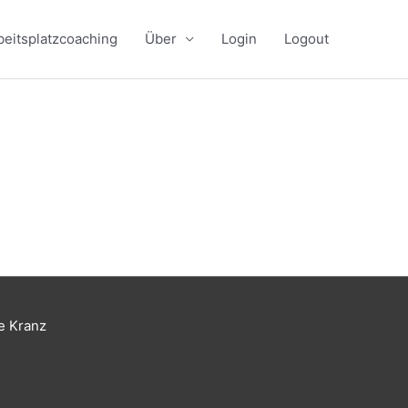
beitsplatzcoaching
Über
Login
Logout
e Kranz